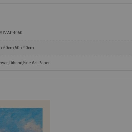
S.IV.AP.4060
 x 60cm,60 x 90cm
nvas,Dibond,Fine Art Paper