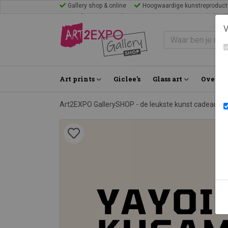
Gallery shop & online
Hoogwaardige kunstreproduct
Mijn favorieten
Blogs
Inspiratie
FAQ
Bezoek Gal
V
Art prints
Giclee's
Glass art
Over on
Art2EXPO GallerySHOP - de leukste kunst cadeau id