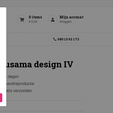
0 items
Mijn account
€ 0,00
Inloggen
gen
085 13 02 172
Kusama design IV
en 14 dagen
e kunstreproductie
0 gratis verzonden