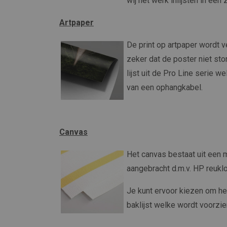
wij het werk inlijsten in een
Artpaper
De print op artpaper wordt v
zeker dat de poster niet stor
lijst uit de Pro Line serie 
van een ophangkabel.
Canvas
Het canvas bestaat uit een
aangebracht d.m.v. HP reuklo
Je kunt ervoor kiezen om h
baklijst welke wordt voorzie