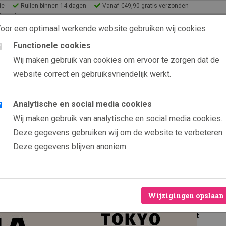
ie
Ruilen binnen 14 dagen
Vanaf €49,90 gratis verzonden
lery Shop
oor een optimaal werkende website gebruiken wij cookies
Functionele cookies
9.6 uit 2565 beoordelin
Wij maken gebruik van cookies om ervoor te zorgen dat de
website correct en gebruiksvriendelijk werkt.
s
eeën
Analytische en social media cookies
Producten
Yayoi Kusama design IV
Wij maken gebruik van analytische en social media cookies.
Yayoi 
Nieuw
Deze gegevens gebruiken wij om de website te verbeteren.
Deze gegevens blijven anoniem.
Ruilen binn
Hoogwaardig
Vanaf €49,9
Wijzigingen opslaan
Formaat