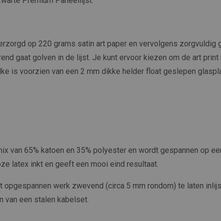
 zwarte Premium Paneellijst.
erzorgd op 220 grams satin art paper en vervolgens zorgvuldig ge
end gaat golven in de lijst. Je kunt ervoor kiezen om de art print 
welke is voorzien van een 2 mm dikke helder float geslepen glaspla
 mix van 65% katoen en 35% polyester en wordt gespannen op ee
ze latex inkt en geeft een mooi eind resultaat.
et opgespannen werk zwevend (circa 5 mm rondom) te laten inli
n van een stalen kabelset.