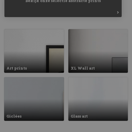
Bekijk onze selectie abstracte prints
Art prints
XL Wall art
Giclées
Glass art