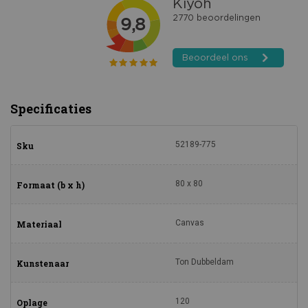
Specificaties
52189-775
Sku
80 x 80
Formaat (b x h)
Canvas
Materiaal
Ton Dubbeldam
Kunstenaar
120
Oplage