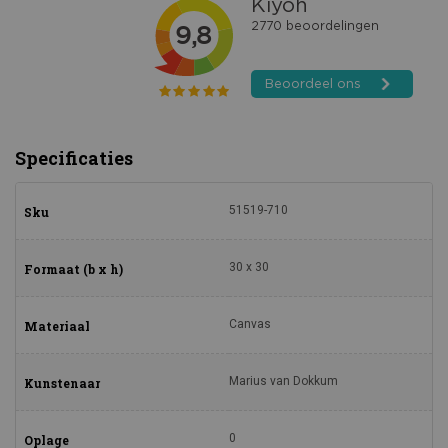
Specificaties
51519-710
Sku
30 x 30
Formaat (b x h)
Canvas
Materiaal
Marius van Dokkum
Kunstenaar
0
Oplage