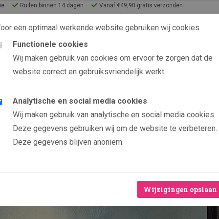
ie
Ruilen binnen 14 dagen
Vanaf €49,90 gratis verzonden
lery Shop
oor een optimaal werkende website gebruiken wij cookies
Functionele cookies
9.6 uit 2565 beoordelin
Wij maken gebruik van cookies om ervoor te zorgen dat de
website correct en gebruiksvriendelijk werkt.
s
eeën
Analytische en social media cookies
Producten
Wachters
Wij maken gebruik van analytische en social media cookies.
Wacht
Deze gegevens gebruiken wij om de website te verbeteren.
Deze gegevens blijven anoniem.
Door kunsten
Veelal bepe
Hoogwaardig
Wijzigingen opslaan
Levenslange