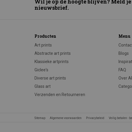
Wil je op de hoogte blijven? Meld je
nieuwsbrief.
Producten
Menu
Art prints
Contac
Abstracte art prints
Blogs
Klassieke artprints
Inspira
Giclee's
FAQ
Diverse art prints
Over 
Glass art
Catego
Verzenden en Retourneren
Sitemap
Algemene voorwaarden
Privacybeleid
Veilig betalen - 