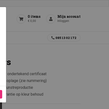
0 items
Mijn account
€ 0,00
Inloggen
gen
085 13 02 172
ers
aar ondertekend certificaat
rkte oplage (zie nummering)
e kunstreproductie
 garantie op kleur behoud