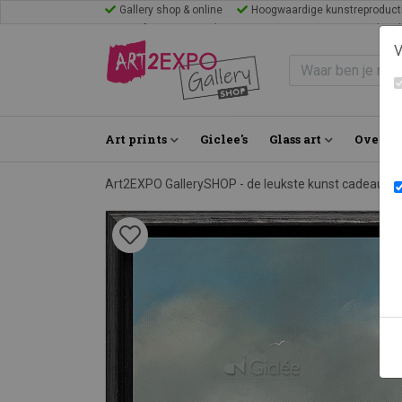
Gallery shop & online
Hoogwaardige kunstreproduct
Mijn favorieten
Blogs
Inspiratie
FAQ
Bezoek Gal
V
Art prints
Giclee's
Glass art
Over on
Art2EXPO GallerySHOP - de leukste kunst cadeau id