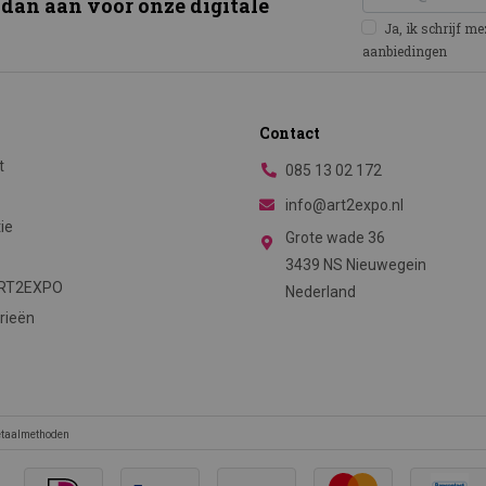
 dan aan voor onze digitale
Ja, ik schrijf m
aanbiedingen
Contact
t
085 13 02 172
info@art2expo.nl
tie
Grote wade 36
3439 NS Nieuwegein
ART2EXPO
Nederland
rieën
betaalmethoden