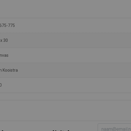
675-775
 x 30
nvas
n Kooistra
0