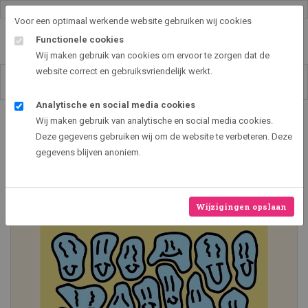
Gallery shop & online
Voor een optimaal werkende website gebruiken wij cookies
Functionele cookies
Wij maken gebruik van cookies om ervoor te zorgen dat de
website correct en gebruiksvriendelijk werkt.
Analytische en social media cookies
Art2EXPO GallerySHOP - de leukste kunst cadeau ideeën
Wij maken gebruik van analytische en social media cookies.
Treat People With Kindness
Deze gegevens gebruiken wij om de website te verbeteren. Deze
gegevens blijven anoniem.
Nieuw
Wijzigingen opslaan