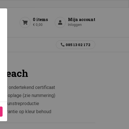
0 items
Mijn account
€ 0,00
Inloggen
gen
085 13 02 172
 Beach
aar ondertekend certificaat
rkte oplage (zie nummering)
e kunstreproductie
 garantie op kleur behoud