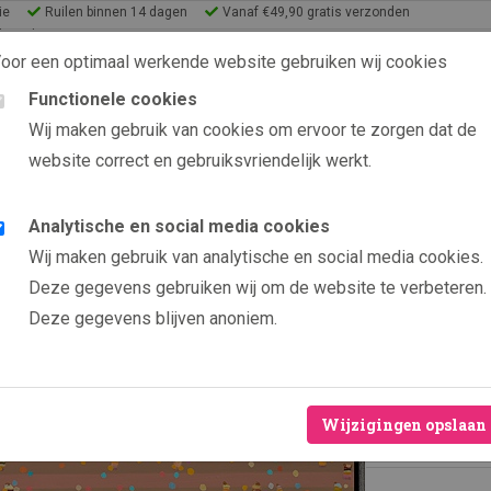
ie
Ruilen binnen 14 dagen
Vanaf €49,90 gratis verzonden
lery Shop
oor een optimaal werkende website gebruiken wij cookies
Functionele cookies
9.6 uit 2565 beoordelin
Wij maken gebruik van cookies om ervoor te zorgen dat de
website correct en gebruiksvriendelijk werkt.
s
eeën
Analytische en social media cookies
Producten
Tokyo Beach
Wij maken gebruik van analytische en social media cookies.
Tokyo
Deze gegevens gebruiken wij om de website te verbeteren.
Deze gegevens blijven anoniem.
Door kunsten
Veelal bepe
Hoogwaardig
Wijzigingen opslaan
Levenslange