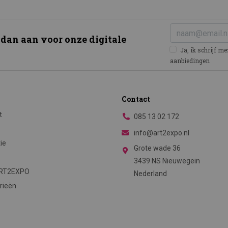
 dan aan voor onze digitale
Ja, ik schrijf m
aanbiedingen
Contact
t
085 13 02 172
info@art2expo.nl
tie
Grote wade 36
3439 NS Nieuwegein
ART2EXPO
Nederland
rieën