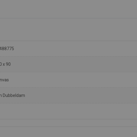
488775
0 x 90
nvas
n Dubbeldam