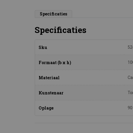
Specificaties
Specificaties
Sku
52
Formaat (b x h)
10
Materiaal
Ca
Kunstenaar
To
Oplage
90