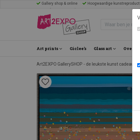
Gallery shop & online
Hoogwaardige kunstreproduct
Mijn favorieten
Blogs
Inspiratie
FAQ
Bezoek Gal
V
Art prints
Giclee's
Glass art
Over on
Art2EXPO GallerySHOP - de leukste kunst cadeau id