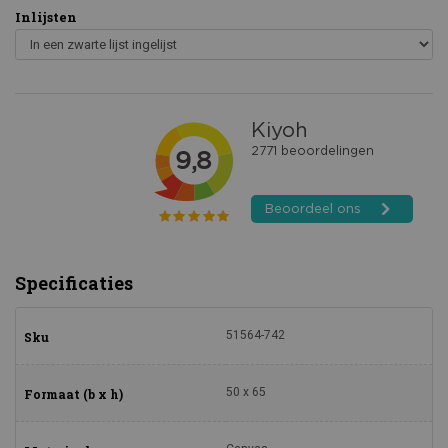
Inlijsten
Specificaties
51564-742
Sku
50 x 65
Formaat (b x h)