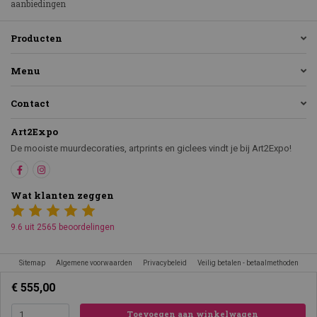
aanbiedingen
Producten
Menu
Contact
Art2Expo
De mooiste muurdecoraties, artprints en giclees vindt je bij Art2Expo!
Wat klanten zeggen
9.6 uit 2565 beoordelingen
Sitemap
Algemene voorwaarden
Privacybeleid
Veilig betalen - betaalmethoden
€ 555,00
Toevoegen aan winkelwagen