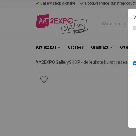
Gallery shop & online
Hoogwaardige kunstreproduct
Mijn favorieten
Blogs
Inspiratie
FAQ
Bezoek Gal
V
Art prints
Giclee's
Glass art
Over on
Art2EXPO GallerySHOP - de leukste kunst cadeau id