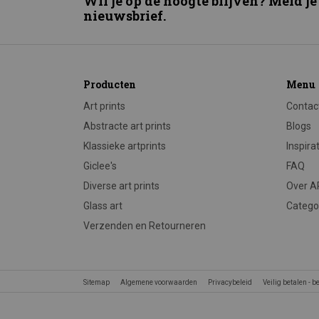
Wil je op de hoogte blijven? Meld je
nieuwsbrief.
Producten
Menu
Art prints
Contac
Abstracte art prints
Blogs
Klassieke artprints
Inspira
Giclee's
FAQ
Diverse art prints
Over 
Glass art
Catego
Verzenden en Retourneren
Sitemap
Algemene voorwaarden
Privacybeleid
Veilig betalen - 