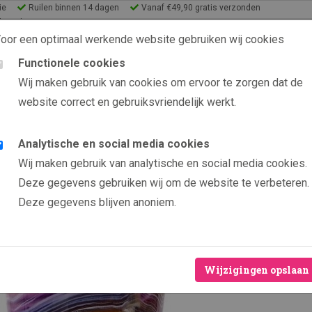
ie
Ruilen binnen 14 dagen
Vanaf €49,90 gratis verzonden
lery Shop
oor een optimaal werkende website gebruiken wij cookies
Functionele cookies
9.6 uit 2565 beoordelin
Wij maken gebruik van cookies om ervoor te zorgen dat de
website correct en gebruiksvriendelijk werkt.
s
eeën
Analytische en social media cookies
Producten
Snow vaas en schaal
Wij maken gebruik van analytische en social media cookies.
Snow v
Deze gegevens gebruiken wij om de website te verbeteren.
Deze gegevens blijven anoniem.
Ruilen binn
Echt Boheem
Handgemaak
Wijzigingen opslaan
Formaat