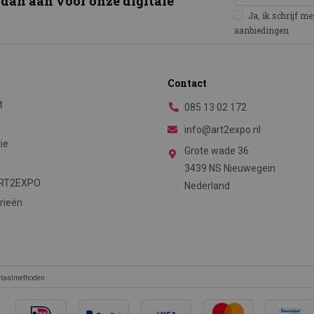
 dan aan voor onze digitale
Ja, ik schrijf m
aanbiedingen
Contact
t
085 13 02 172
info@art2expo.nl
tie
Grote wade 36
3439 NS Nieuwegein
ART2EXPO
Nederland
rieën
betaalmethoden