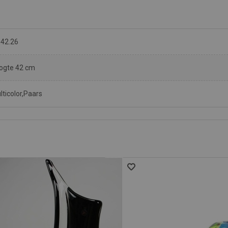
.42.26
ogte 42 cm
lticolor,Paars