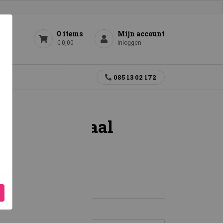
0 items
Mijn account
€ 0,00
Inloggen
gen
085 13 02 172
aas en schaal
en 14 dagen
s kristal
t