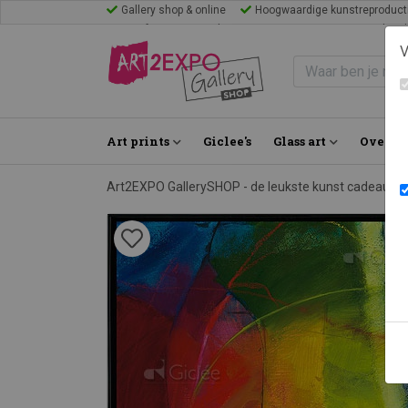
Gallery shop & online
Hoogwaardige kunstreproduct
Mijn favorieten
Blogs
Inspiratie
FAQ
Bezoek Gal
V
Art prints
Giclee's
Glass art
Over on
Art2EXPO GallerySHOP - de leukste kunst cadeau id