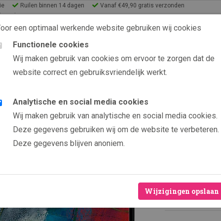
ie
Ruilen binnen 14 dagen
Vanaf €49,90 gratis verzonden
lery Shop
oor een optimaal werkende website gebruiken wij cookies
Functionele cookies
9.6 uit 2565 beoordelin
Wij maken gebruik van cookies om ervoor te zorgen dat de
website correct en gebruiksvriendelijk werkt.
s
eeën
Analytische en social media cookies
Producten
Mensfiguren
Wij maken gebruik van analytische en social media cookies.
Mensf
Deze gegevens gebruiken wij om de website te verbeteren.
Deze gegevens blijven anoniem.
Door kunsten
Veelal bepe
Hoogwaardig
Wijzigingen opslaan
Levenslange