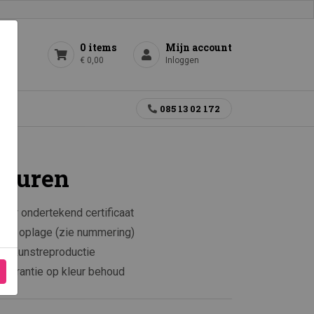
0 items
Mijn account
€ 0,00
Inloggen
gen
085 13 02 172
iguren
aar ondertekend certificaat
rkte oplage (zie nummering)
e kunstreproductie
 garantie op kleur behoud