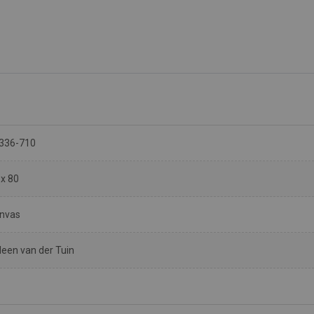
336-710
 x 80
nvas
leen van der Tuin