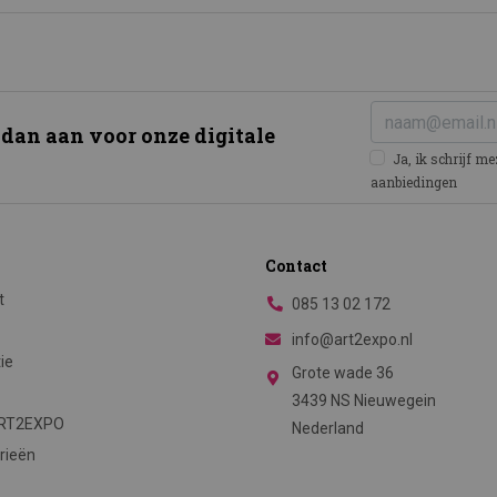
 dan aan voor onze digitale
Ja, ik schrijf m
aanbiedingen
Contact
t
085 13 02 172
info@art2expo.nl
tie
Grote wade 36
3439 NS Nieuwegein
ART2EXPO
Nederland
rieën