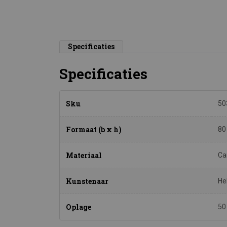
Specificaties
Specificaties
Sku
50
Formaat (b x h)
80
Materiaal
Ca
Kunstenaar
He
Oplage
50