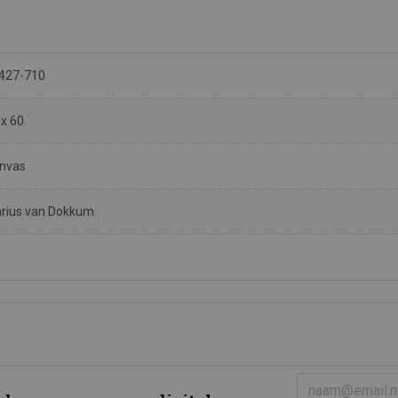
427-710
 x 60
nvas
rius van Dokkum