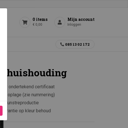
0 items
Mijn account
€ 0,00
Inloggen
gen
085 13 02 172
nhuishouding
aar ondertekend certificaat
rkte oplage (zie nummering)
e kunstreproductie
 garantie op kleur behoud