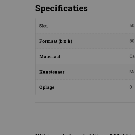
Specificaties
Sku
50
Formaat (b x h)
80
Materiaal
Ca
Kunstenaar
Ma
Oplage
0