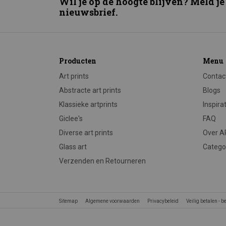
Wil je op de hoogte blijven? Meld je
nieuwsbrief.
Producten
Menu
Art prints
Contac
Abstracte art prints
Blogs
Klassieke artprints
Inspira
Giclee's
FAQ
Diverse art prints
Over 
Glass art
Catego
Verzenden en Retourneren
Sitemap
Algemene voorwaarden
Privacybeleid
Veilig betalen - 