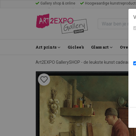
Gallery shop & online
Hoogwaardige kunstreproduct
Mijn favorieten
Blogs
Inspiratie
FAQ
Bezoek Gal
V
Art prints
Giclee's
Glass art
Over on
Art2EXPO GallerySHOP - de leukste kunst cadeau id