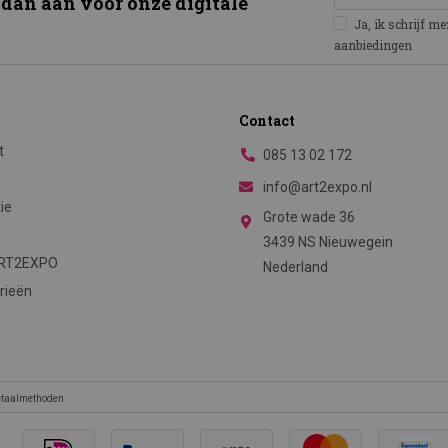
 dan aan voor onze digitale
Ja, ik schrijf m
aanbiedingen
Contact
t
085 13 02 172
info@art2expo.nl
tie
Grote wade 36
3439 NS Nieuwegein
ART2EXPO
Nederland
rieën
betaalmethoden