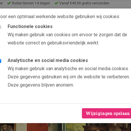
ie
Ruilen binnen 14 dagen
Vanaf €49,90 gratis verzonden
lery Shop
oor een optimaal werkende website gebruiken wij cookies
Functionele cookies
9.6 uit 2565 beoordelin
Wij maken gebruik van cookies om ervoor te zorgen dat de
website correct en gebruiksvriendelijk werkt.
s
eeën
Analytische en social media cookies
Producten
Mannenhuishouding
Wij maken gebruik van analytische en social media cookies.
Manne
Deze gegevens gebruiken wij om de website te verbeteren.
Deze gegevens blijven anoniem.
Door kunsten
Veelal bepe
Hoogwaardig
Wijzigingen opslaan
Levenslange