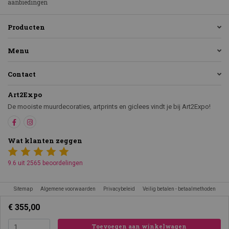
aanbiedingen
Producten
Menu
Contact
Art2Expo
De mooiste muurdecoraties, artprints en giclees vindt je bij Art2Expo!
Wat klanten zeggen
9.6 uit 2565 beoordelingen
Sitemap
Algemene voorwaarden
Privacybeleid
Veilig betalen - betaalmethoden
€ 355,00
Toevoegen aan winkelwagen