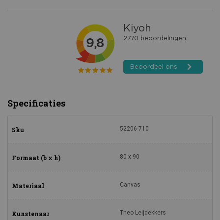
Specificaties
52206-710
Sku
80 x 90
Formaat (b x h)
Canvas
Materiaal
Theo Leijdekkers
Kunstenaar