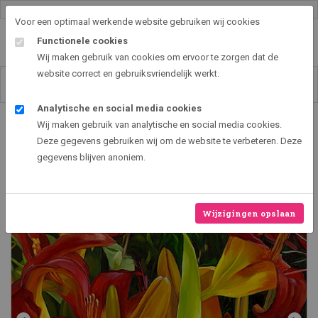
Gallery shop & online
Voor een optimaal werkende website gebruiken wij cookies
Functionele cookies
Wij maken gebruik van cookies om ervoor te zorgen dat de
website correct en gebruiksvriendelijk werkt.
Analytische en social media cookies
Art2EXPO GallerySHOP - de leukste kunst cadeau ideeën
Wij maken gebruik van analytische en social media cookies.
Lichtvanger in Lelieveld
Deze gegevens gebruiken wij om de website te verbeteren. Deze
gegevens blijven anoniem.
Wijzigingen opslaan