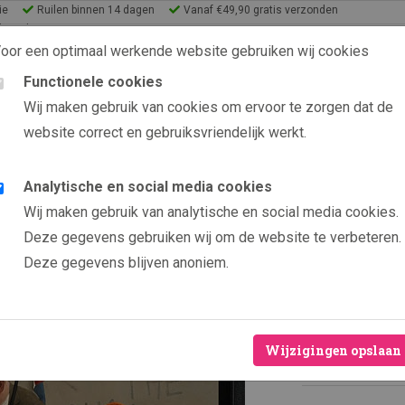
ie
Ruilen binnen 14 dagen
Vanaf €49,90 gratis verzonden
lery Shop
oor een optimaal werkende website gebruiken wij cookies
Functionele cookies
9.6 uit 2565 beoordelin
Wij maken gebruik van cookies om ervoor te zorgen dat de
website correct en gebruiksvriendelijk werkt.
s
eeën
Analytische en social media cookies
Producten
Leve de Koning!
Wij maken gebruik van analytische en social media cookies.
Leve d
Deze gegevens gebruiken wij om de website te verbeteren.
Deze gegevens blijven anoniem.
Door kunsten
Veelal bepe
Hoogwaardig
Wijzigingen opslaan
Levenslange