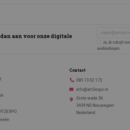
 dan aan voor onze digitale
Ja, ik schrijf m
aanbiedingen
Contact
t
085 13 02 172
info@art2expo.nl
tie
Grote wade 36
3439 NS Nieuwegein
ART2EXPO
Nederland
rieën