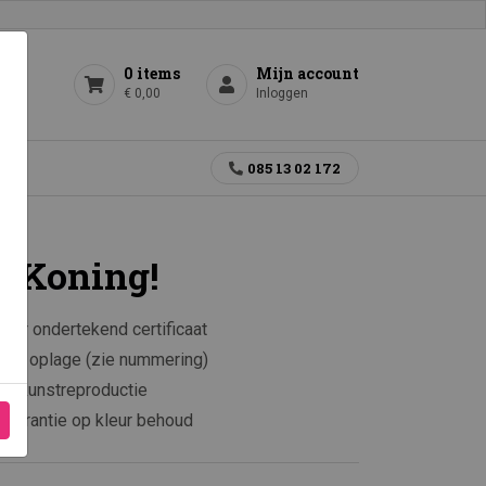
0 items
Mijn account
€ 0,00
Inloggen
gen
085 13 02 172
e Koning!
aar ondertekend certificaat
rkte oplage (zie nummering)
e kunstreproductie
 garantie op kleur behoud