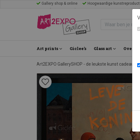
Gallery shop & online
Hoogwaardige kunstreproduct
Mijn favorieten
Blogs
Inspiratie
FAQ
Bezoek Gal
V
Art prints
Giclee's
Glass art
Over on
Art2EXPO GallerySHOP - de leukste kunst cadeau id