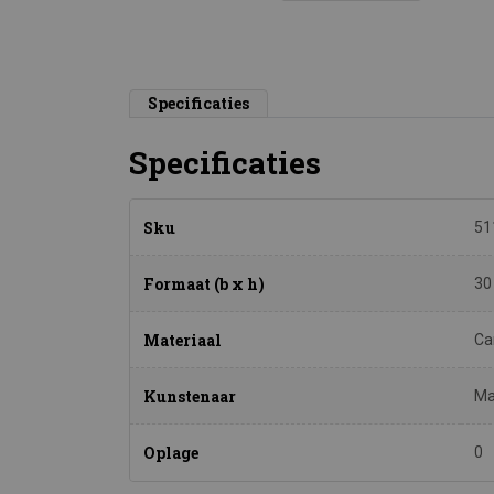
Specificaties
Specificaties
Sku
51
Formaat (b x h)
30
Materiaal
Ca
Kunstenaar
Ma
Oplage
0