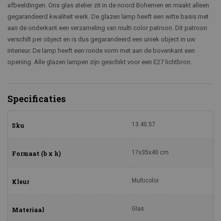
afbeeldingen. Ons glas atelier zit in de noord Bohemen en maakt alleen
gegarandeerd kwaliteit werk. De glazen lamp heeft een witte basis met
aan de onderkant een verzameling van multi color patroon. Dit patroon
verschilt per object en is dus gegarandeerd een uniek object in uw
interieur. De lamp heeft een ronde vorm met aan de bovenkant een
opening. Alle glazen lampen zijn geschikt voor een E27 lichtbron.
Specificaties
13.40.57
Sku
17x35x40 cm
Formaat (b x h)
Multicolor
Kleur
Glas
Materiaal