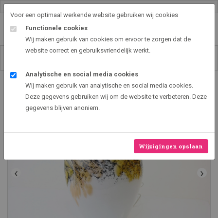
Gallery shop & online
Voor een optimaal werkende website gebruiken wij cookies
Functionele cookies
Wij maken gebruik van cookies om ervoor te zorgen dat de
website correct en gebruiksvriendelijk werkt.
Analytische en social media cookies
Art2EXPO GallerySHOP - de leukste kunst cadeau ideeën
Wij maken gebruik van analytische en social media cookies.
Lamp Murrina Gold Black
Deze gegevens gebruiken wij om de website te verbeteren. Deze
gegevens blijven anoniem.
Wijzigingen opslaan
‹
›