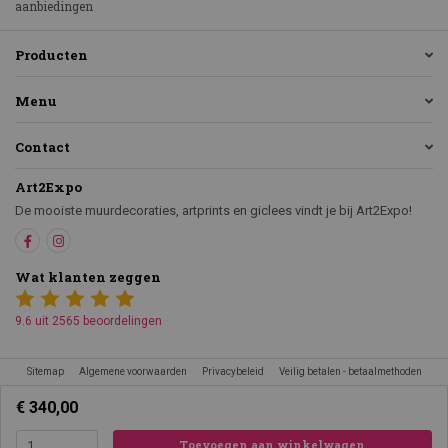
aanbiedingen
Producten
Menu
Contact
Art2Expo
De mooiste muurdecoraties, artprints en giclees vindt je bij Art2Expo!
Wat klanten zeggen
9.6 uit 2565 beoordelingen
Sitemap
Algemene voorwaarden
Privacybeleid
Veilig betalen - betaalmethoden
€ 340,00
Toevoegen aan winkelwagen