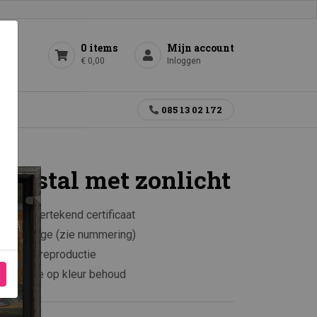
0 items
Mijn account
€ 0,00
Inloggen
gen
085 13 02 172
 in stal met zonlicht
aar ondertekend certificaat
rkte oplage (zie nummering)
e kunstreproductie
 garantie op kleur behoud