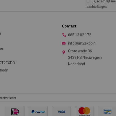
Ja, ik schrijf m
aanbiedingen
Contact
t
085 13 02 172
info@art2expo.nl
tie
Grote wade 36
3439 NS Nieuwegein
ART2EXPO
Nederland
rieën
betaalmethoden