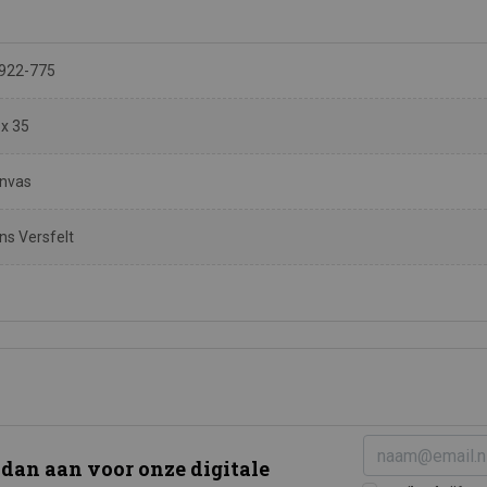
922-775
 x 35
nvas
ns Versfelt
 dan aan voor onze digitale