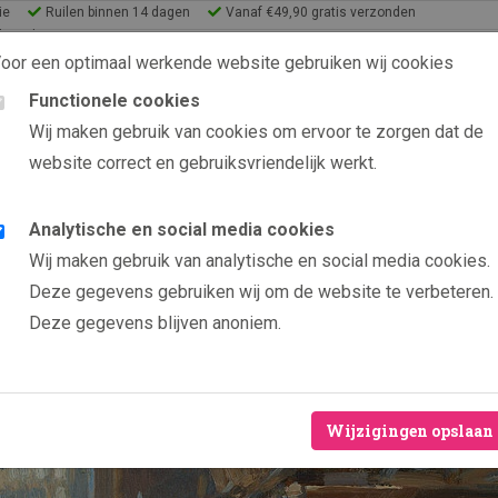
ie
Ruilen binnen 14 dagen
Vanaf €49,90 gratis verzonden
lery Shop
oor een optimaal werkende website gebruiken wij cookies
Functionele cookies
9.6 uit 2565 beoordelin
Wij maken gebruik van cookies om ervoor te zorgen dat de
website correct en gebruiksvriendelijk werkt.
s
eeën
Analytische en social media cookies
Producten
Koeien in stal met zonlicht
Wij maken gebruik van analytische en social media cookies.
Koeien
Deze gegevens gebruiken wij om de website te verbeteren.
Deze gegevens blijven anoniem.
Door kunsten
Veelal bepe
Hoogwaardig
Wijzigingen opslaan
Levenslange