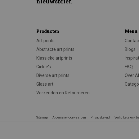
nieuwsbrief.
Producten
Menu
Art prints
Contac
Abstracte art prints
Blogs
Klassieke artprints
Inspira
Giclee's
FAQ
Diverse art prints
Over 
Glass art
Catego
Verzenden en Retourneren
Sitemap
Algemene voorwaarden
Privacybeleid
Veilig betalen - 