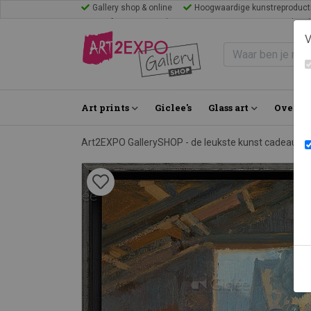
Gallery shop & online
Hoogwaardige kunstreproduct
Mijn favorieten
Blogs
Inspiratie
FAQ
Bezoek Gal
V
Art prints
Giclee's
Glass art
Over on
Art2EXPO GallerySHOP - de leukste kunst cadeau id