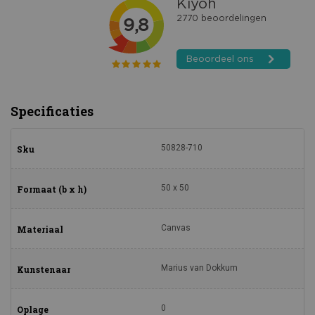
Specificaties
50828-710
Sku
50 x 50
Formaat (b x h)
Canvas
Materiaal
Marius van Dokkum
Kunstenaar
0
Oplage