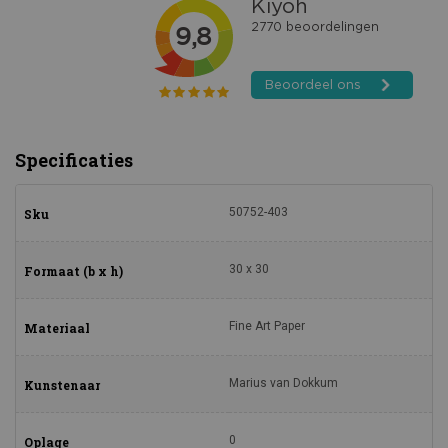
Specificaties
50752-403
Sku
30 x 30
Formaat (b x h)
Fine Art Paper
Materiaal
Marius van Dokkum
Kunstenaar
0
Oplage