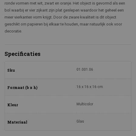
ronde vormen met wit, zwart en oranje. Het object is gevormd als een
bol waarbij er vier zijkant zijn plat geslepen waardoor het geheel een
meer vierkanten vorm krijgt. Door de zware kwaliteit is dit object
geschikt om papieren bij elkaar te houden, maar natuurlijk ook voor
decoratie.
Specificaties
01.001.06
Sku
16 x 16 x 16 cm
Formaat (b x h)
Multicolor
Kleur
Glas
Materiaal