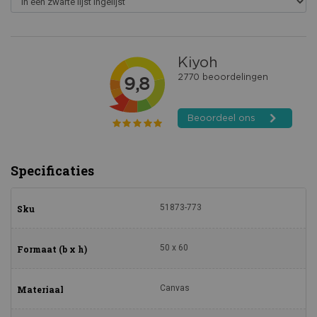
Specificaties
51873-773
Sku
50 x 60
Formaat (b x h)
Canvas
Materiaal