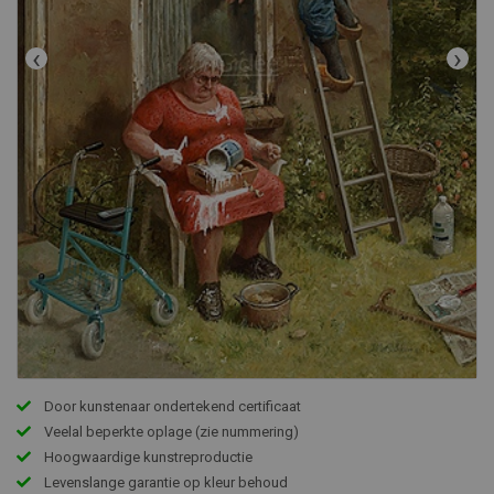
‹
›
Door kunstenaar ondertekend certificaat
Veelal beperkte oplage (zie nummering)
Hoogwaardige kunstreproductie
Levenslange garantie op kleur behoud