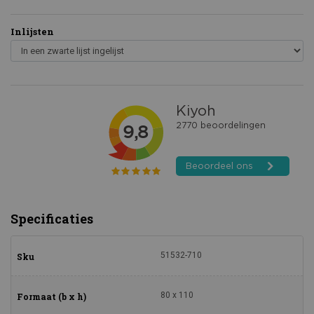
Inlijsten
Specificaties
51532-710
Sku
80 x 110
Formaat (b x h)