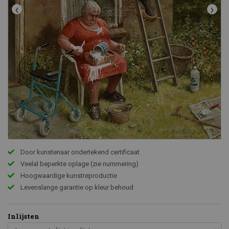
‹
›
Door kunstenaar ondertekend certificaat
Veelal beperkte oplage (zie nummering)
Hoogwaardige kunstreproductie
Levenslange garantie op kleur behoud
Inlijsten