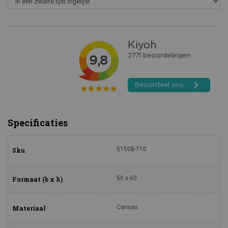
Specificaties
51508-710
Sku
50 x 60
Formaat (b x h)
Canvas
Materiaal