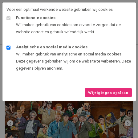
Gallery shop & online
Voor een optimaal werkende website gebruiken wij cookies
Functionele cookies
Wij maken gebruik van cookies om ervoor te zorgen dat de
website correct en gebruiksvriendelijk werkt.
Analytische en social media cookies
Art2EXPO GallerySHOP - de leukste kunst cadeau ideeën
Wij maken gebruik van analytische en social media cookies.
De Lachwacht - André van Duin 50
Deze gegevens gebruiken wij om de website te verbeteren. Deze
Jaar Artiest -
gegevens blijven anoniem.
Wijzigingen opslaan
‹
›