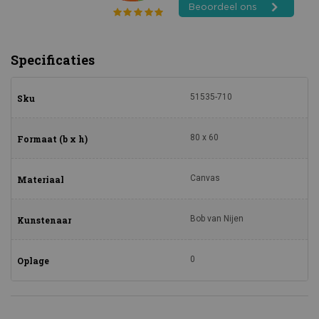
Specificaties
51535-710
Sku
80 x 60
Formaat (b x h)
Canvas
Materiaal
Bob van Nijen
Kunstenaar
0
Oplage