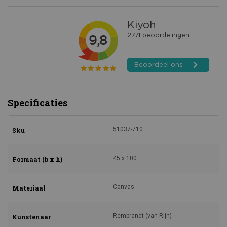
Specificaties
51037-710
Sku
45 x 100
Formaat (b x h)
Canvas
Materiaal
Rembrandt (van Rijn)
Kunstenaar