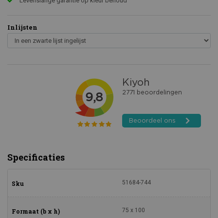
Levenslange garantie op kleur behoud
Inlijsten
Specificaties
51684-744
Sku
75 x 100
Formaat (b x h)