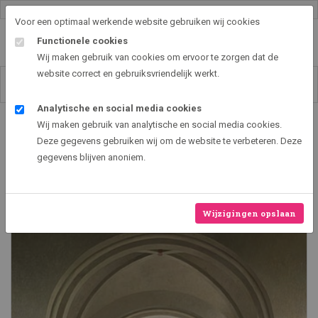
Gallery shop & online
Voor een optimaal werkende website gebruiken wij cookies
Functionele cookies
Wij maken gebruik van cookies om ervoor te zorgen dat de
website correct en gebruiksvriendelijk werkt.
Analytische en social media cookies
Art2EXPO GallerySHOP - de leukste kunst cadeau ideeën
Wij maken gebruik van analytische en social media cookies.
De absis van de romaanse kerk in
Deze gegevens gebruiken wij om de website te verbeteren. Deze
Bozum
gegevens blijven anoniem.
Wijzigingen opslaan