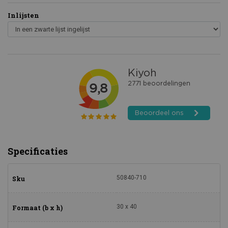
Inlijsten
Specificaties
50840-710
Sku
30 x 40
Formaat (b x h)