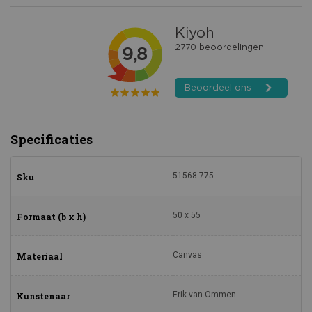
Specificaties
51568-775
Sku
50 x 55
Formaat (b x h)
Canvas
Materiaal
Erik van Ommen
Kunstenaar