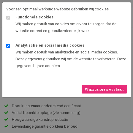
Gallery shop & online
Voor een optimaal werkende website gebruiken wij cookies
Functionele cookies
Wij maken gebruik van cookies om ervoor te zorgen dat de
website correct en gebruiksvriendelijk werkt.
Analytische en social media cookies
Art2EXPO GallerySHOP - de leukste kunst cadeau ideeën
Wij maken gebruik van analytische en social media cookies.
Bonte Boel
Deze gegevens gebruiken wij om de website te verbeteren. Deze
gegevens blijven anoniem.
‹
›
Wijzigingen opslaan
Door kunstenaar ondertekend certificaat
Veelal beperkte oplage (zie nummering)
Hoogwaardige kunstreproductie
Levenslange garantie op kleur behoud