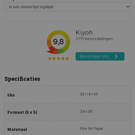
Specificaties
50118-199
Sku
24 x 30
Formaat (b x h)
Fine Art Paper
Materiaal