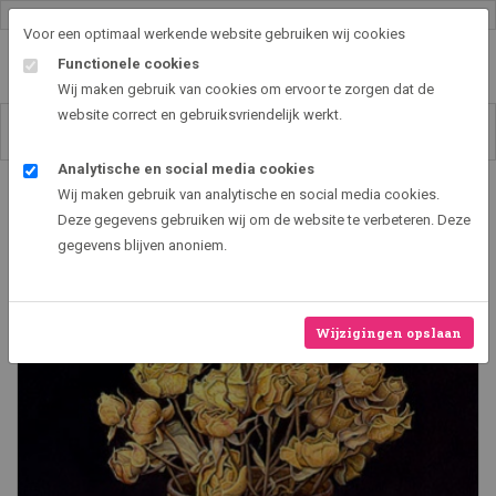
Gallery shop & online
Voor een optimaal werkende website gebruiken wij cookies
Functionele cookies
Wij maken gebruik van cookies om ervoor te zorgen dat de
website correct en gebruiksvriendelijk werkt.
Analytische en social media cookies
Art2EXPO GallerySHOP - de leukste kunst cadeau ideeën
Wij maken gebruik van analytische en social media cookies.
Blikje met gedroogde roosjes
Deze gegevens gebruiken wij om de website te verbeteren. Deze
gegevens blijven anoniem.
Wijzigingen opslaan