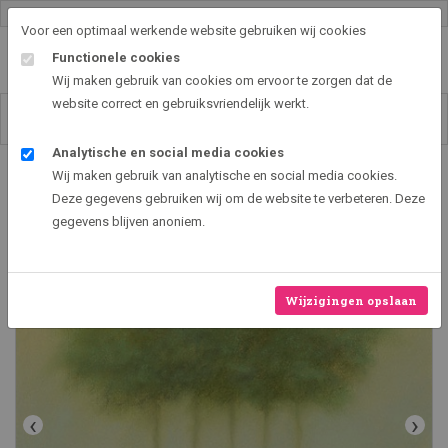
Gallery shop & online
Voor een optimaal werkende website gebruiken wij cookies
Functionele cookies
Wij maken gebruik van cookies om ervoor te zorgen dat de
website correct en gebruiksvriendelijk werkt.
Analytische en social media cookies
Art2EXPO GallerySHOP - de leukste kunst cadeau ideeën
Wij maken gebruik van analytische en social media cookies.
Blauw landschap met 5 bomen
Deze gegevens gebruiken wij om de website te verbeteren. Deze
gegevens blijven anoniem.
Wijzigingen opslaan
‹
›