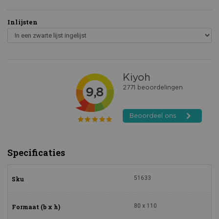
Inlijsten
Specificaties
51633
Sku
80 x 110
Formaat (b x h)