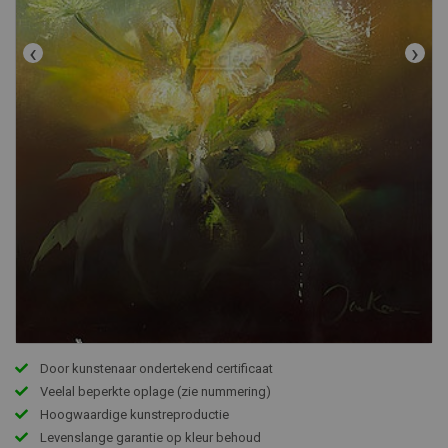
‹
›
Door kunstenaar ondertekend certificaat
Veelal beperkte oplage (zie nummering)
Hoogwaardige kunstreproductie
Levenslange garantie op kleur behoud