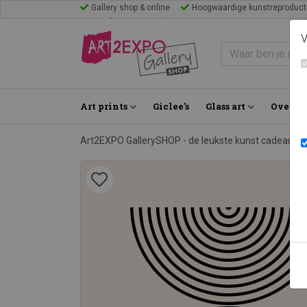
Gallery shop & online
Hoogwaardige kunstreproduct
Mijn favorieten
Blogs
Inspiratie
FAQ
Bezoek Gal
V
Art prints
Giclee's
Glass art
Over on
Art2EXPO GallerySHOP - de leukste kunst cadeau id