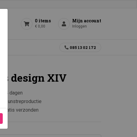
0 items
Mijn account
€ 0,00
Inloggen
gen
085 13 02 172
s design XIV
en 14 dagen
e kunstreproductie
0 gratis verzonden