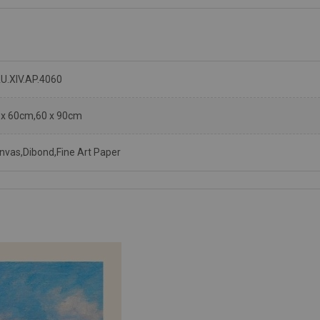
U.XIV.AP.4060
 x 60cm,60 x 90cm
nvas,Dibond,Fine Art Paper