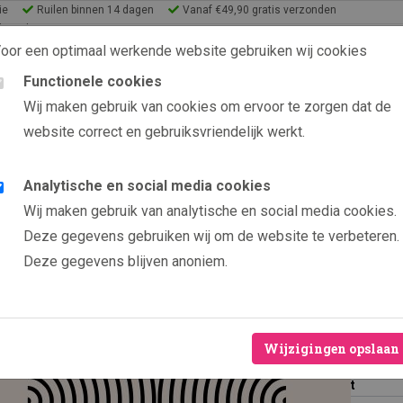
ie
Ruilen binnen 14 dagen
Vanaf €49,90 gratis verzonden
lery Shop
oor een optimaal werkende website gebruiken wij cookies
Functionele cookies
9.6 uit 2565 beoordelin
Wij maken gebruik van cookies om ervoor te zorgen dat de
website correct en gebruiksvriendelijk werkt.
s
eeën
Analytische en social media cookies
Producten
Bauhaus design XIV
Wij maken gebruik van analytische en social media cookies.
Bauhau
Nieuw
Deze gegevens gebruiken wij om de website te verbeteren.
Deze gegevens blijven anoniem.
Ruilen binn
Hoogwaardig
Vanaf €49,9
Wijzigingen opslaan
Formaat