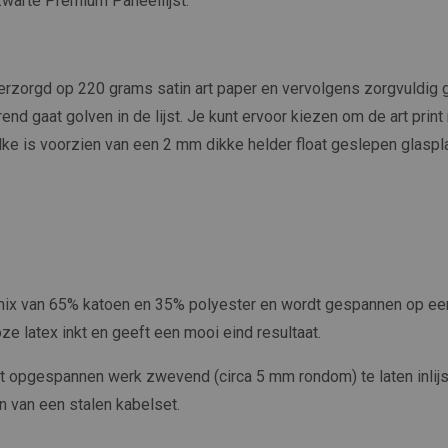
 zwarte Premium Paneellijst.
erzorgd op 220 grams satin art paper en vervolgens zorgvuldig ge
end gaat golven in de lijst. Je kunt ervoor kiezen om de art print 
welke is voorzien van een 2 mm dikke helder float geslepen glaspla
 mix van 65% katoen en 35% polyester en wordt gespannen op ee
ze latex inkt en geeft een mooi eind resultaat.
et opgespannen werk zwevend (circa 5 mm rondom) te laten inli
n van een stalen kabelset.