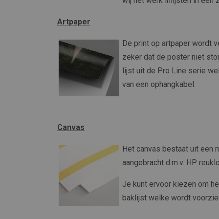
wij het werk inlijsten in een
Artpaper
De print op artpaper wordt v
zeker dat de poster niet stor
lijst uit de Pro Line serie 
van een ophangkabel.
Canvas
Het canvas bestaat uit een
aangebracht d.m.v. HP reuklo
Je kunt ervoor kiezen om h
baklijst welke wordt voorzie