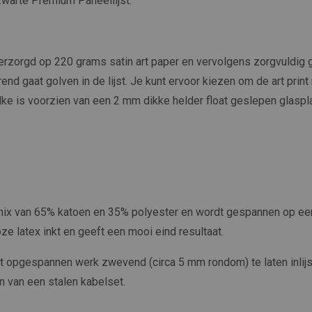
 zwarte Premium Paneellijst.
erzorgd op 220 grams satin art paper en vervolgens zorgvuldig ge
end gaat golven in de lijst. Je kunt ervoor kiezen om de art print 
welke is voorzien van een 2 mm dikke helder float geslepen glaspla
 mix van 65% katoen en 35% polyester en wordt gespannen op ee
ze latex inkt en geeft een mooi eind resultaat.
et opgespannen werk zwevend (circa 5 mm rondom) te laten inli
n van een stalen kabelset.