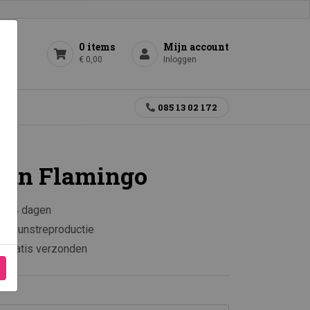
0 items
Mijn account
€ 0,00
Inloggen
gen
085 13 02 172
can Flamingo
en 14 dagen
e kunstreproductie
0 gratis verzonden