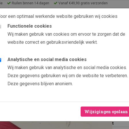
ie
Ruilen binnen 14 dagen
Vanaf €49,90 gratis verzonden
lery Shop
oor een optimaal werkende website gebruiken wij cookies
Functionele cookies
9.6 uit 2565 beoordelin
Wij maken gebruik van cookies om ervoor te zorgen dat de
website correct en gebruiksvriendelijk werkt.
s
eeën
Analytische en social media cookies
Producten
American Flamingo
Wij maken gebruik van analytische en social media cookies.
Ameri
Nieuw
Deze gegevens gebruiken wij om de website te verbeteren.
Deze gegevens blijven anoniem.
Ruilen binn
Hoogwaardig
Vanaf €49,9
Wijzigingen opslaan
Formaat