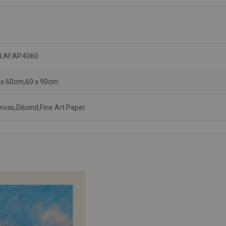
N.AF.AP.4060
 x 60cm,60 x 90cm
nvas,Dibond,Fine Art Paper