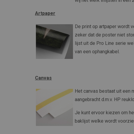
wij het werk inlijsten in een
Artpaper
De print op artpaper wordt v
zeker dat de poster niet stor
lijst uit de Pro Line serie 
van een ophangkabel.
Canvas
Het canvas bestaat uit een
aangebracht d.m.v. HP reuklo
Je kunt ervoor kiezen om h
baklijst welke wordt voorzie