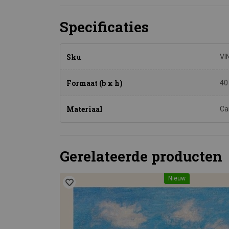
Specificaties
Sku
VI
Formaat (b x h)
40
Materiaal
Ca
Gerelateerde producten
Nieuw