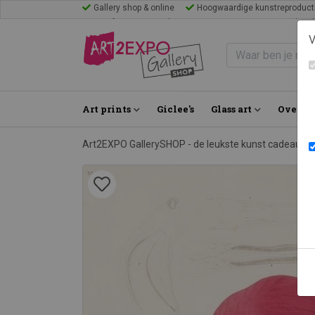
Gallery shop & online
Hoogwaardige kunstreproduct
Mijn favorieten
Blogs
Inspiratie
FAQ
Bezoek Gal
V
Art prints
Giclee's
Glass art
Over on
Art2EXPO GallerySHOP - de leukste kunst cadeau id